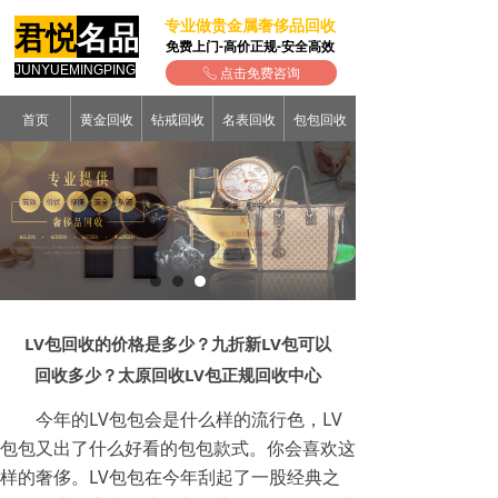
专业做贵金属奢侈品回收
君悦
名品
免费上门-高价正规-安全高效
JUNYUEMINGPING
点击免费咨询
ꂅ
首页
黄金回收
钻戒回收
名表回收
包包回收
LV包回收的价格是多少？九折新LV包可以
回收多少？太原回收LV包正规回收中心
今年的LV包包会是什么样的流行色，LV
包包又出了什么好看的包包款式。你会喜欢这
样的奢侈。LV包包在今年刮起了一股经典之