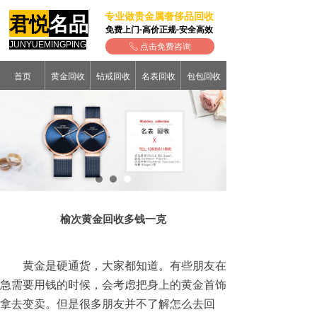
专业做贵金属奢侈品回收
君悦
名品
免费上门-高价正规-安全高效
JUNYUEMINGPING
点击免费咨询
ꂅ
首页
黄金回收
钻戒回收
名表回收
包包回收
榆次黄金回收多钱一克
黄金是硬通货，大家都知道。有些朋友在
急需要用钱的时候，会考虑把身上的黄金首饰
拿去变卖。但是很多朋友并不了解怎么去回