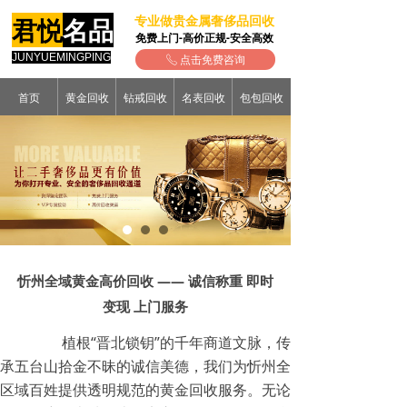
专业做贵金属奢侈品回收
君悦
名品
免费上门-高价正规-安全高效
JUNYUEMINGPING
点击免费咨询
ꂅ
首页
黄金回收
钻戒回收
名表回收
包包回收
忻州全域黄金高价回收 —— 诚信称重 即时
变现 上门服务
植根“晋北锁钥”的千年商道文脉，传
承五台山拾金不昧的诚信美德，我们为忻州全
区域百姓提供透明规范的黄金回收服务。无论