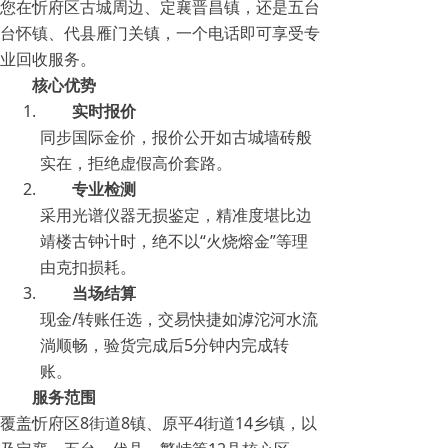
您在忻府区古城周边、定襄晋昌镇，还是五台
台怀镇、代县雁门关镇，一个电话即可享受专
业回收服务。
核心优势
实时报价
同步国际金价，报价公开如古城墙砖般
实在，拒绝虚假高价套路。
专业检测
采用光谱仪器无损鉴定，精准度堪比边
靖楼古钟计时，绝不以“火烧熔金”等理
由克扣损耗。
当场结算
现金/转账任选，交易快捷如滹沱河水流
淌顺畅，验货完成后5分钟内完成转
账。
服务范围
覆盖忻府区8街道8镇、原平4街道14乡镇，以