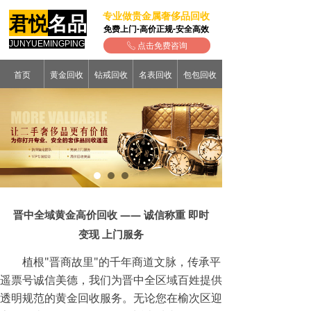
专业做贵金属奢侈品回收
君悦
名品
免费上门-高价正规-安全高效
JUNYUEMINGPING
点击免费咨询
ꂅ
首页
黄金回收
钻戒回收
名表回收
包包回收
晋中全域黄金高价回收 —— 诚信称重 即时
变现 上门服务
植根"晋商故里"的千年商道文脉，传承平
遥票号诚信美德，我们为晋中全区域百姓提供
透明规范的黄金回收服务。无论您在榆次区迎