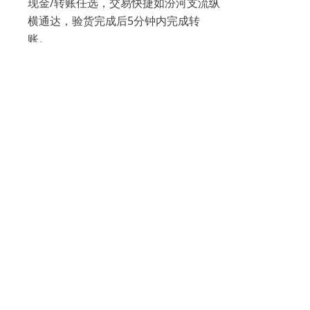
现金/转账任选，交易快捷如汾河支流纵
横通达，验货完成后5分钟内完成转
账。
服务范围
覆盖榆次区11街镇、太谷6镇3乡、祁县6镇1
乡、平遥11镇3乡、介休7镇5乡等晋中全域。
城区30分钟上门，乡镇24小时响应。
回收品类
闲置黄金首饰
旧金饰
投资金条
黄金摆件
郑重承诺
无手续费、无折旧费
全程透明，绝无隐藏扣费
支持全程录像，保障客户权益
联系我们
24小时服务热线：视频里后面有的联系